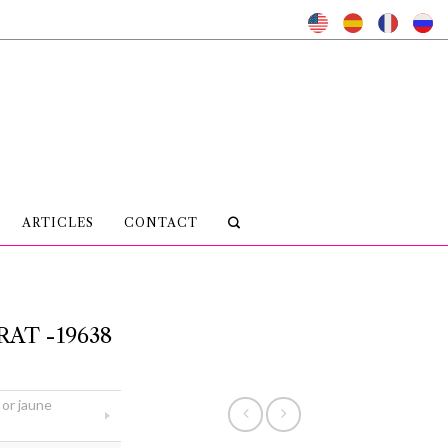
ARTICLES
CONTACT
AT -19638
or jaune