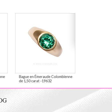
nne
Bague en Émeraude Colombienne
Bague en Émer
de 1,50 carat -19632
de 2,02 carats 
OG