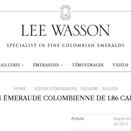
OAILLERIE
ÉMERAUDES
TÉMOIGNAGES
VIDÉOS
HOME
BIJOUX D’ÉMERAUDES
OR JAUNE
BAGUES
/
/
/
/
 ÉMERAUDE COLOMBIENNE DE 1,86 CAR
Article:
Bague en 
de 18 ct