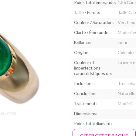
Poids total émeraude:
1.86 Cara
Taille / Forme:
Taille Ca
Couleur / Saturation:
Vert bleu
Clarté / Émeraude:
Moderées 
Brillance:
lueur
Origine:
Colombi
Couleur et
La mine d
imperfections
caractéristiques de:
Inclusions:
Trois pha
Conclusion:
Naturelle
Traitement:
Modéré
Dimensions:
Poids total diamant:
CITER CETTE BAGUE