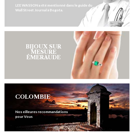
LEE WASSON a été mentionné dans le guide du
Wall Street Journal à Bogota.
BIJOUX SUR
MESURE
ÉMERAUDE
COLOMBIE
Nos eilleures recommandations
pour Vous